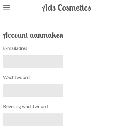
Ads Cosmetics
Ga
direct
naar
de
Account aanmaken
hoofdinhoud
E-mailadres
Wachtwoord
Bevestig wachtwoord